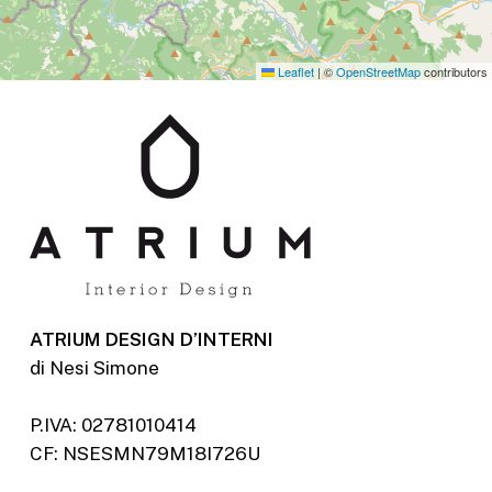
Leaflet
|
©
OpenStreetMap
contributors
ATRIUM DESIGN D’INTERNI
di Nesi Simone
P.IVA: 02781010414
CF: NSESMN79M18I726U